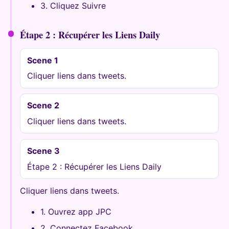
3. Cliquez Suivre
Étape 2 : Récupérer les Liens Daily
Scene 1
Cliquer liens dans tweets.
Scene 2
Cliquer liens dans tweets.
Scene 3
Étape 2 : Récupérer les Liens Daily
Cliquer liens dans tweets.
1. Ouvrez app JPC
2. Connectez Facebook