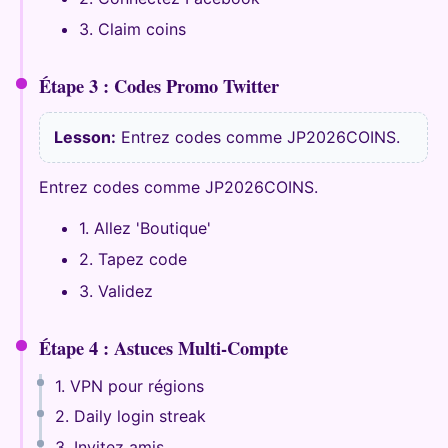
3. Claim coins
Étape 3 : Codes Promo Twitter
Lesson:
Entrez codes comme JP2026COINS.
Entrez codes comme JP2026COINS.
1. Allez 'Boutique'
2. Tapez code
3. Validez
Étape 4 : Astuces Multi-Compte
1. VPN pour régions
2. Daily login streak
3. Invitez amis