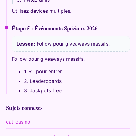
Utilisez devices multiples.
Étape 5 : Événements Spéciaux 2026
Lesson:
Follow pour giveaways massifs.
Follow pour giveaways massifs.
1. RT pour entrer
2. Leaderboards
3. Jackpots free
Sujets connexes
cat-casino