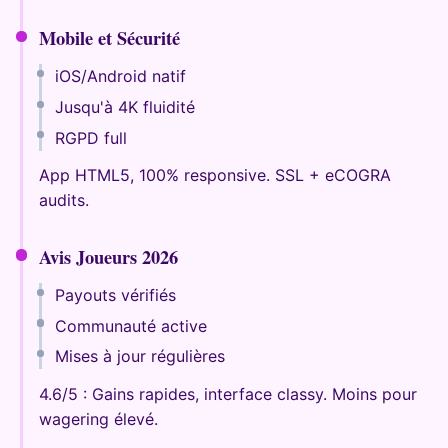
Mobile et Sécurité
iOS/Android natif
Jusqu'à 4K fluidité
RGPD full
App HTML5, 100% responsive. SSL + eCOGRA
audits.
Avis Joueurs 2026
Payouts vérifiés
Communauté active
Mises à jour régulières
4.6/5 : Gains rapides, interface classy. Moins pour
wagering élevé.