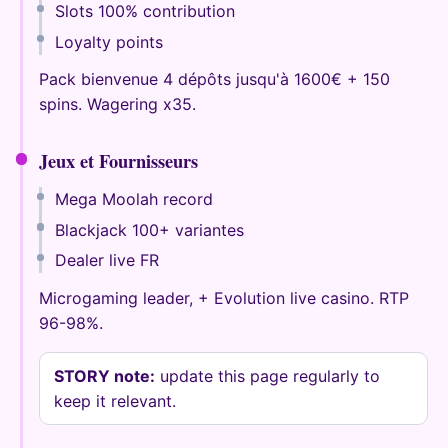
Slots 100% contribution
Loyalty points
Pack bienvenue 4 dépôts jusqu'à 1600€ + 150
spins. Wagering x35.
Jeux et Fournisseurs
Mega Moolah record
Blackjack 100+ variantes
Dealer live FR
Microgaming leader, + Evolution live casino. RTP
96-98%.
STORY note:
update this page regularly to
keep it relevant.