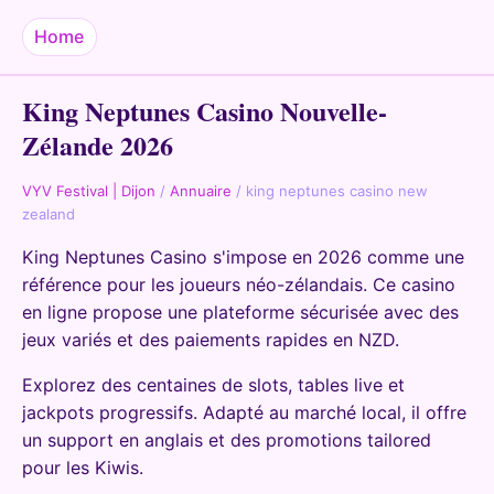
Home
King Neptunes Casino Nouvelle-
Zélande 2026
VYV Festival | Dijon
/
Annuaire
/
king neptunes casino new
zealand
King Neptunes Casino s'impose en 2026 comme une
référence pour les joueurs néo-zélandais. Ce casino
en ligne propose une plateforme sécurisée avec des
jeux variés et des paiements rapides en NZD.
Explorez des centaines de slots, tables live et
jackpots progressifs. Adapté au marché local, il offre
un support en anglais et des promotions tailored
pour les Kiwis.