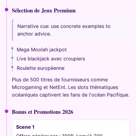
Sélection de Jeux Premium
Narrative cue: use concrete examples to
anchor advice.
Mega Moolah jackpot
Live blackjack avec croupiers
Roulette européenne
Plus de 500 titres de fournisseurs comme
Microgaming et NetEnt. Les slots thématiques
océaniques captivent les fans de l'océan Pacifique.
Bonus et Promotions 2026
Scene 1