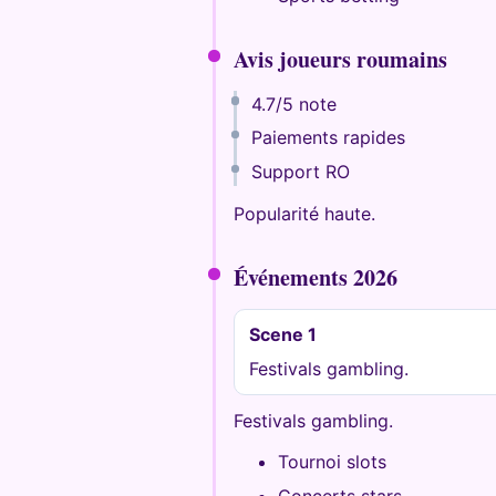
Avis joueurs roumains
4.7/5 note
Paiements rapides
Support RO
Popularité haute.
Événements 2026
Scene 1
Festivals gambling.
Festivals gambling.
Tournoi slots