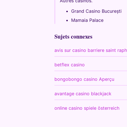
Autres casinos.
Grand Casino București
Mamaia Palace
Sujets connexes
avis sur casino barriere saint rap
betflex casino
bongobongo casino Aperçu
avantage casino blackjack
online casino spiele österreich