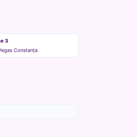
e 3
Vegas Constanța