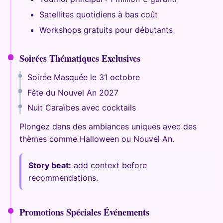
Satellites quotidiens à bas coût
Workshops gratuits pour débutants
Soirées Thématiques Exclusives
Soirée Masquée le 31 octobre
Fête du Nouvel An 2027
Nuit Caraïbes avec cocktails
Plongez dans des ambiances uniques avec des
thèmes comme Halloween ou Nouvel An.
Story beat:
add context before
recommendations.
Promotions Spéciales Événements