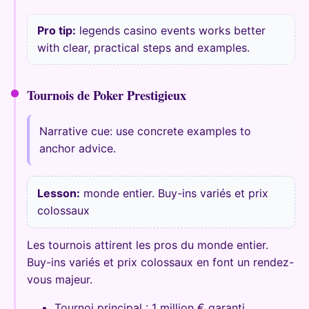
Pro tip:
legends casino events works better
with clear, practical steps and examples.
Tournois de Poker Prestigieux
Narrative cue: use concrete examples to
anchor advice.
Lesson:
monde entier. Buy-ins variés et prix
colossaux
Les tournois attirent les pros du monde entier.
Buy-ins variés et prix colossaux en font un rendez-
vous majeur.
Tournoi principal : 1 million € garanti