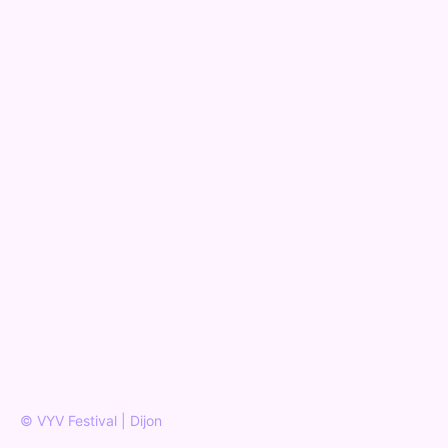
© VYV Festival | Dijon