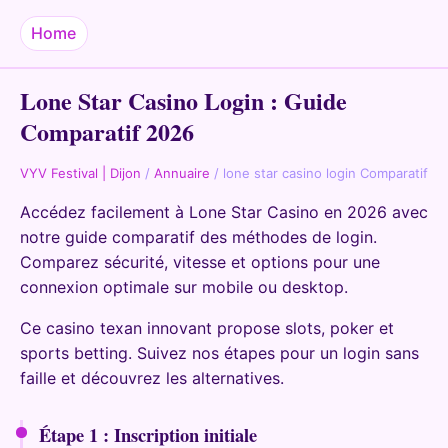
Home
Lone Star Casino Login : Guide
Comparatif 2026
VYV Festival | Dijon
/
Annuaire
/
lone star casino login Comparatif
Accédez facilement à Lone Star Casino en 2026 avec
notre guide comparatif des méthodes de login.
Comparez sécurité, vitesse et options pour une
connexion optimale sur mobile ou desktop.
Ce casino texan innovant propose slots, poker et
sports betting. Suivez nos étapes pour un login sans
faille et découvrez les alternatives.
Étape 1 : Inscription initiale