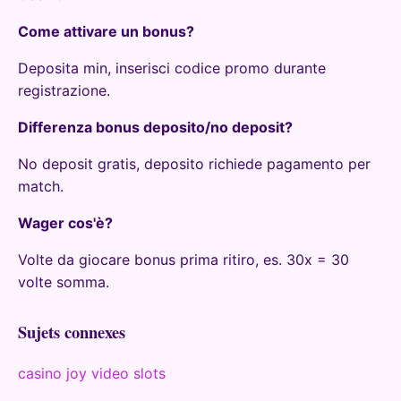
Come attivare un bonus?
Deposita min, inserisci codice promo durante
registrazione.
Differenza bonus deposito/no deposit?
No deposit gratis, deposito richiede pagamento per
match.
Wager cos'è?
Volte da giocare bonus prima ritiro, es. 30x = 30
volte somma.
Sujets connexes
casino joy video slots