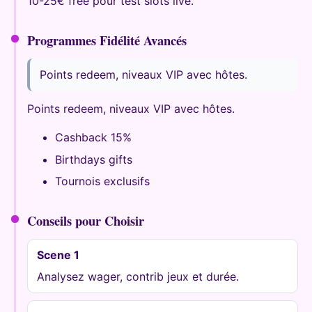
10-25€ free pour test slots live.
Programmes Fidélité Avancés
Points redeem, niveaux VIP avec hôtes.
Points redeem, niveaux VIP avec hôtes.
Cashback 15%
Birthdays gifts
Tournois exclusifs
Conseils pour Choisir
Scene 1
Analysez wager, contrib jeux et durée.