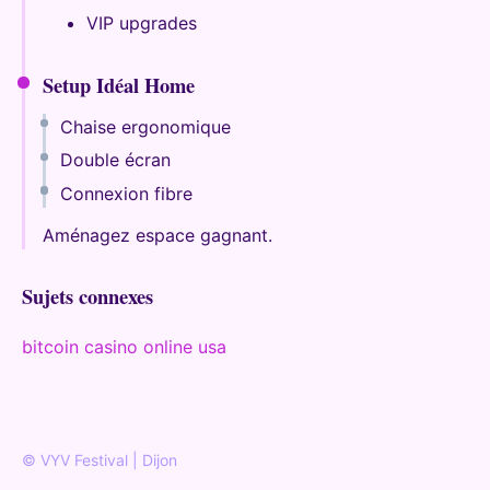
VIP upgrades
Setup Idéal Home
Chaise ergonomique
Double écran
Connexion fibre
Aménagez espace gagnant.
Sujets connexes
bitcoin casino online usa
© VYV Festival | Dijon