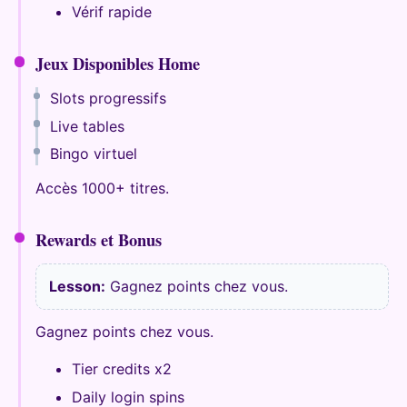
Vérif rapide
Jeux Disponibles Home
Slots progressifs
Live tables
Bingo virtuel
Accès 1000+ titres.
Rewards et Bonus
Lesson:
Gagnez points chez vous.
Gagnez points chez vous.
Tier credits x2
Daily login spins