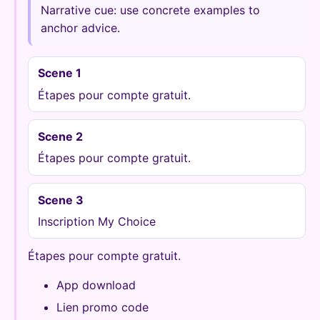
Narrative cue: use concrete examples to
anchor advice.
Scene 1
Étapes pour compte gratuit.
Scene 2
Étapes pour compte gratuit.
Scene 3
Inscription My Choice
Étapes pour compte gratuit.
App download
Lien promo code