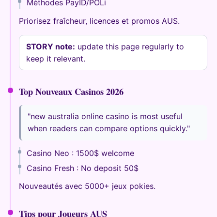
Méthodes PayID/POLi
Priorisez fraîcheur, licences et promos AUS.
STORY note:
update this page regularly to
keep it relevant.
Top Nouveaux Casinos 2026
"new australia online casino is most useful
when readers can compare options quickly."
Casino Neo : 1500$ welcome
Casino Fresh : No deposit 50$
Nouveautés avec 5000+ jeux pokies.
Tips pour Joueurs AUS