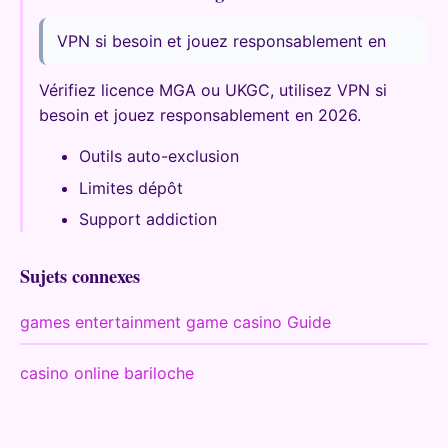
VPN si besoin et jouez responsablement en
Vérifiez licence MGA ou UKGC, utilisez VPN si
besoin et jouez responsablement en 2026.
Outils auto-exclusion
Limites dépôt
Support addiction
Sujets connexes
games entertainment game casino Guide
casino online bariloche