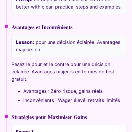
better with clear, practical steps and examples.
Avantages et Inconvénients
Lesson:
pour une décision éclairée. Avantages
majeurs en
Pesez le pour et le contre pour une décision
éclairée. Avantages majeurs en termes de test
gratuit.
Avantages : Zéro risque, gains réels
Inconvénients : Wager élevé, retraits limités
Stratégies pour Maximiser Gains
Scene 1