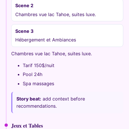
Scene 2
Chambres vue lac Tahoe, suites luxe.
Scene 3
Hébergement et Ambiances
Chambres vue lac Tahoe, suites luxe.
Tarif 150$/nuit
Pool 24h
Spa massages
Story beat:
add context before
recommendations.
Jeux et Tables