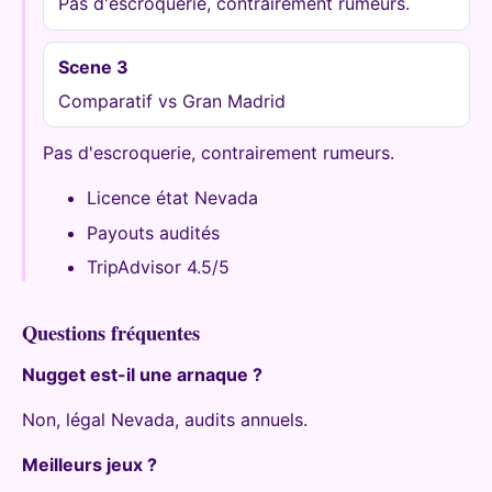
Pas d'escroquerie, contrairement rumeurs.
Scene 3
Comparatif vs Gran Madrid
Pas d'escroquerie, contrairement rumeurs.
Licence état Nevada
Payouts audités
TripAdvisor 4.5/5
Questions fréquentes
Nugget est-il une arnaque ?
Non, légal Nevada, audits annuels.
Meilleurs jeux ?