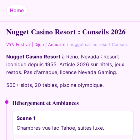
Home
Nugget Casino Resort : Conseils 2026
VYV Festival | Dijon
/
Annuaire
/
nugget casino resort Conseils
Nugget Casino Resort
à Reno, Nevada : Resort
iconique depuis 1955. Article 2026 sur hîtels, jeux,
restos. Pas d'arnaque, licence Nevada Gaming.
500+ slots, 20 tables, piscine olympique.
Hébergement et Ambiances
Scene 1
Chambres vue lac Tahoe, suites luxe.