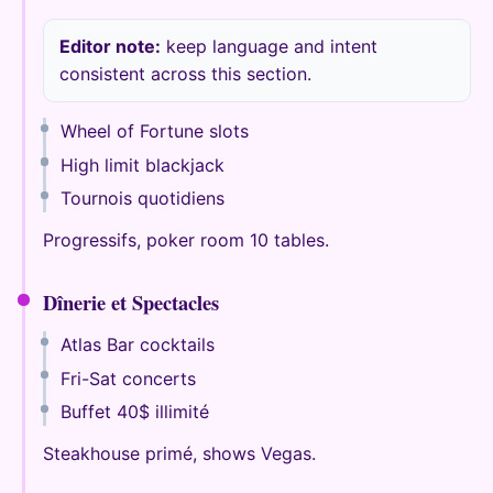
Editor note:
keep language and intent
consistent across this section.
Wheel of Fortune slots
High limit blackjack
Tournois quotidiens
Progressifs, poker room 10 tables.
Dînerie et Spectacles
Atlas Bar cocktails
Fri-Sat concerts
Buffet 40$ illimité
Steakhouse primé, shows Vegas.