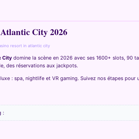
Atlantic City 2026
sino resort in atlantic city
 City
domine la scène en 2026 avec ses 1600+ slots, 90 tab
éale, des réservations aux jackpots.
luxe : spa, nightlife et VR gaming. Suivez nos étapes pour 
 :