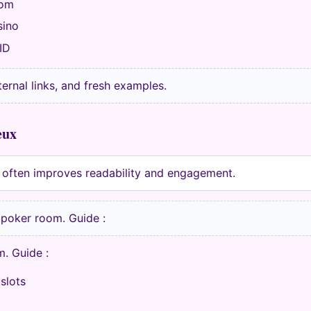
com
sino
ID
nternal links, and fresh examples.
eux
 often improves readability and engagement.
 poker room. Guide :
m. Guide :
slots