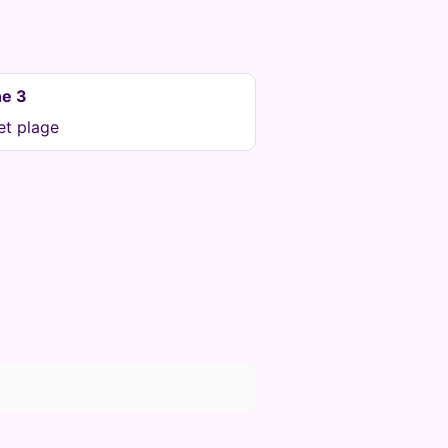
e 3
et plage