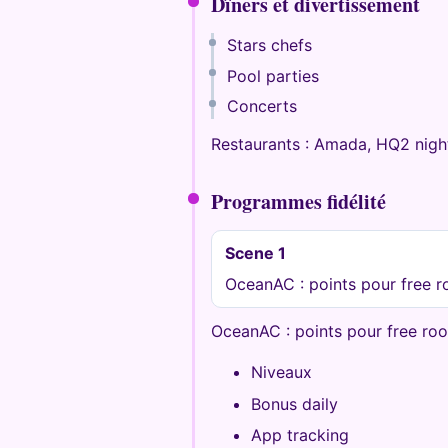
Dîners et divertissement
Stars chefs
Pool parties
Concerts
Restaurants : Amada, HQ2 nightc
Programmes fidélité
Scene 1
OceanAC : points pour free r
OceanAC : points pour free roo
Niveaux
Bonus daily
App tracking