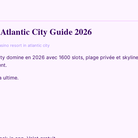
Atlantic City Guide 2026
sino resort in atlantic city
ity domine en 2026 avec 1600 slots, plage privée et skylin
nt.
 ultime.