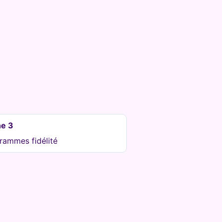
e 3
rammes fidélité