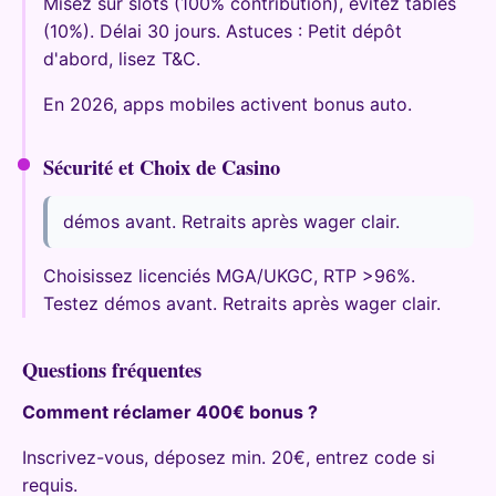
Misez sur slots (100% contribution), évitez tables
(10%). Délai 30 jours. Astuces : Petit dépôt
d'abord, lisez T&C.
En 2026, apps mobiles activent bonus auto.
Sécurité et Choix de Casino
démos avant. Retraits après wager clair.
Choisissez licenciés MGA/UKGC, RTP >96%.
Testez démos avant. Retraits après wager clair.
Questions fréquentes
Comment réclamer 400€ bonus ?
Inscrivez-vous, déposez min. 20€, entrez code si
requis.