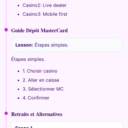
Casino2: Live dealer
Casino3: Mobile first
Guide Dépôt MasterCard
Lesson:
Étapes simples.
Étapes simples.
1. Choisir casino
2. Aller en caisse
3. Sélectionner MC
4. Confirmer
Retraits et Alternatives