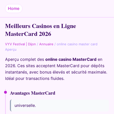
Home
Meilleurs Casinos en Ligne
MasterCard 2026
VYV Festival | Dijon
/
Annuaire
/
online casino master card
Aperçu
Aperçu complet des
online casino MasterCard
en
2026. Ces sites acceptent MasterCard pour dépôts
instantanés, avec bonus élevés et sécurité maximale.
Idéal pour transactions fluides.
Avantages MasterCard
universelle.