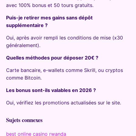
avec 100% bonus et 50 tours gratuits.
Puis-je retirer mes gains sans dépôt
supplémentaire ?
Oui, après avoir rempli les conditions de mise (x30
généralement).
Quelles méthodes pour déposer 20€ ?
Carte bancaire, e-wallets comme Skrill, ou cryptos
comme Bitcoin.
Les bonus sont-ils valables en 2026 ?
Oui, vérifiez les promotions actualisées sur le site.
Sujets connexes
best online casino rwanda