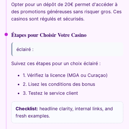
Opter pour un dépôt de 20€ permet d'accéder à
des promotions généreuses sans risquer gros. Ces
casinos sont régulés et sécurisés.
Étapes pour Choisir Votre Casino
éclairé :
Suivez ces étapes pour un choix éclairé :
1. Vérifiez la licence (MGA ou Curaçao)
2. Lisez les conditions des bonus
3. Testez le service client
Checklist:
headline clarity, internal links, and
fresh examples.