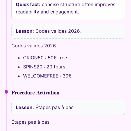
Quick fact:
concise structure often improves
readability and engagement.
Lesson:
Codes valides 2026.
Codes valides 2026.
ORION50 : 50€ free
SPINS20 : 20 tours
WELCOMEFREE : 30€
Procédure Activation
Lesson:
Étapes pas à pas.
Étapes pas à pas.