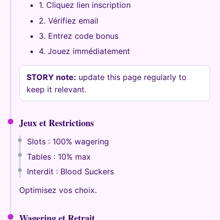
1. Cliquez lien inscription
2. Vérifiez email
3. Entrez code bonus
4. Jouez immédiatement
STORY note:
update this page regularly to
keep it relevant.
Jeux et Restrictions
Slots : 100% wagering
Tables : 10% max
Interdit : Blood Suckers
Optimisez vos choix.
Wagering et Retrait