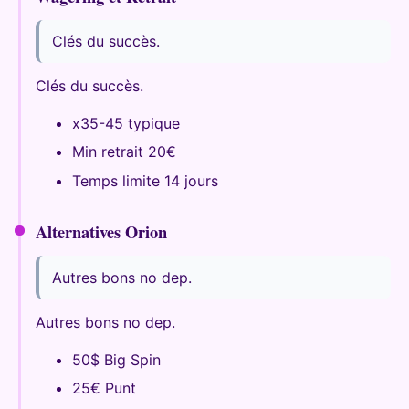
Clés du succès.
Clés du succès.
x35-45 typique
Min retrait 20€
Temps limite 14 jours
Alternatives Orion
Autres bons no dep.
Autres bons no dep.
50$ Big Spin
25€ Punt