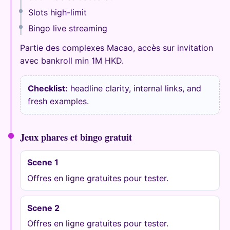
Slots high-limit
Bingo live streaming
Partie des complexes Macao, accès sur invitation
avec bankroll min 1M HKD.
Checklist:
headline clarity, internal links, and
fresh examples.
Jeux phares et bingo gratuit
Scene 1
Offres en ligne gratuites pour tester.
Scene 2
Offres en ligne gratuites pour tester.