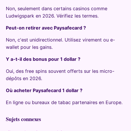
Non, seulement dans certains casinos comme
Ludwigspark en 2026. Vérifiez les termes.
Peut-on retirer avec Paysafecard ?
Non, c'est unidirectionnel. Utilisez virement ou e-
wallet pour les gains.
Y a-t-il des bonus pour 1 dollar ?
Oui, des free spins souvent offerts sur les micro-
dépôts en 2026.
Où acheter Paysafecard 1 dollar ?
En ligne ou bureaux de tabac partenaires en Europe.
Sujets connexes