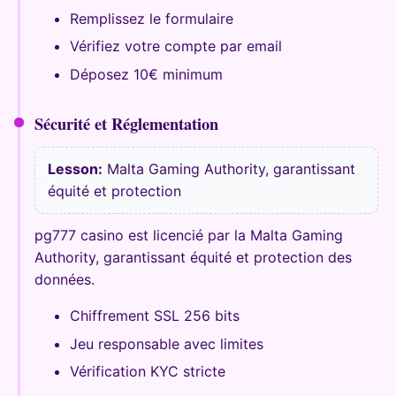
Remplissez le formulaire
Vérifiez votre compte par email
Déposez 10€ minimum
Sécurité et Réglementation
Lesson:
Malta Gaming Authority, garantissant
équité et protection
pg777 casino est licencié par la Malta Gaming
Authority, garantissant équité et protection des
données.
Chiffrement SSL 256 bits
Jeu responsable avec limites
Vérification KYC stricte