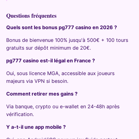
Questions fréquentes
Quels sont les bonus pg777 casino en 2026 ?
Bonus de bienvenue 100% jusqu'à 500€ + 100 tours
gratuits sur dépôt minimum de 20€.
pg777 casino est-il légal en France ?
Oui, sous licence MGA, accessible aux joueurs
majeurs via VPN si besoin.
Comment retirer mes gains ?
Via banque, crypto ou e-wallet en 24-48h après
vérification.
Y a-t-il une app mobile ?