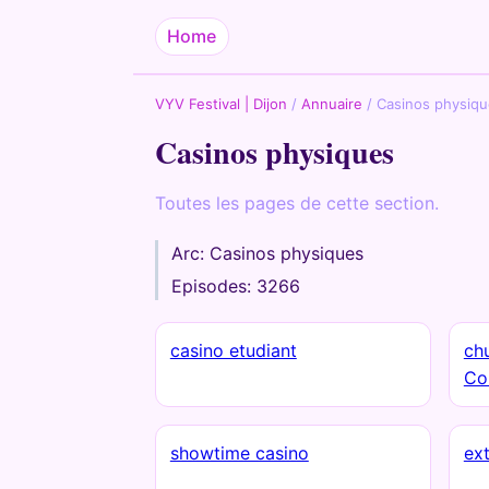
Home
VYV Festival | Dijon
/
Annuaire
/
Casinos physiq
Casinos physiques
Toutes les pages de cette section.
Arc: Casinos physiques
Episodes: 3266
casino etudiant
ch
Co
showtime casino
ex