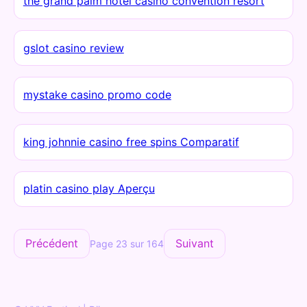
the grand palm hotel casino convention resort
gslot casino review
mystake casino promo code
king johnnie casino free spins Comparatif
platin casino play Aperçu
Précédent
Suivant
Page 23 sur 164