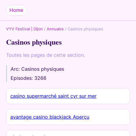
Home
VYV Festival | Dijon
/
Annuaire
/
Casinos physiques
Casinos physiques
Toutes les pages de cette section.
Arc: Casinos physiques
Episodes: 3266
casino supermarché saint cyr sur mer
avantage casino blackjack Aperçu