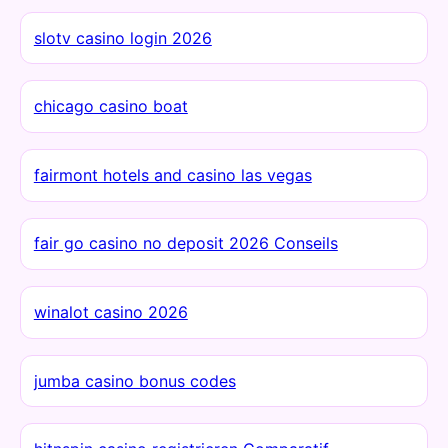
slotv casino login 2026
chicago casino boat
fairmont hotels and casino las vegas
fair go casino no deposit 2026 Conseils
winalot casino 2026
jumba casino bonus codes