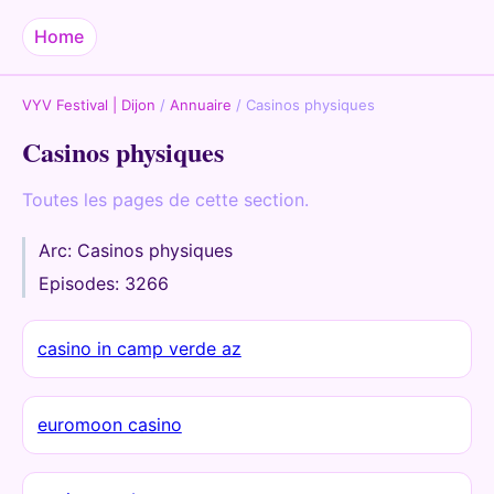
Home
VYV Festival | Dijon
/
Annuaire
/
Casinos physiques
Casinos physiques
Toutes les pages de cette section.
Arc: Casinos physiques
Episodes: 3266
casino in camp verde az
euromoon casino