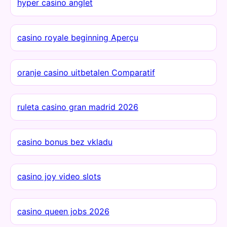
hyper casino anglet
casino royale beginning Aperçu
oranje casino uitbetalen Comparatif
ruleta casino gran madrid 2026
casino bonus bez vkladu
casino joy video slots
casino queen jobs 2026