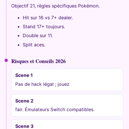
Objectif 21, règles spécifiques Pokémon.
Hit sur 16 vs 7+ dealer.
Stand 17+ toujours.
Double sur 11.
Split aces.
Risques et Conseils 2026
Scene 1
Pas de hack légal ; jouez
Scene 2
fair. Émulateurs Switch compatibles.
Scene 3