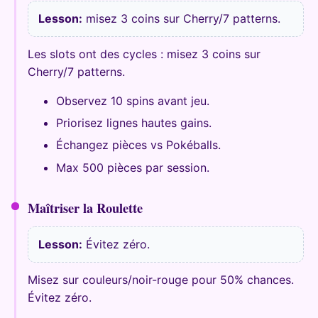
Lesson:
misez 3 coins sur Cherry/7 patterns.
Les slots ont des cycles : misez 3 coins sur
Cherry/7 patterns.
Observez 10 spins avant jeu.
Priorisez lignes hautes gains.
Échangez pièces vs Pokéballs.
Max 500 pièces par session.
Maîtriser la Roulette
Lesson:
Évitez zéro.
Misez sur couleurs/noir-rouge pour 50% chances.
Évitez zéro.