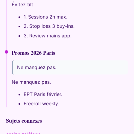
Évitez tilt.
1. Sessions 2h max.
2. Stop loss 3 buy-ins.
3. Review mains app.
Promos 2026 Paris
Ne manquez pas.
Ne manquez pas.
EPT Paris février.
Freeroll weekly.
Sujets connexes