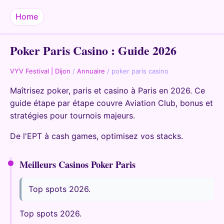
Home
Poker Paris Casino : Guide 2026
VYV Festival | Dijon
/
Annuaire
/
poker paris casino
Maîtrisez poker, paris et casino à Paris en 2026. Ce
guide étape par étape couvre Aviation Club, bonus et
stratégies pour tournois majeurs.
De l'EPT à cash games, optimisez vos stacks.
Meilleurs Casinos Poker Paris
Top spots 2026.
Top spots 2026.