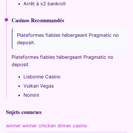
Arrêt à x2 bankroll
Casinos Recommandés
Plateformes fiables hébergeant Pragmatic no
deposit.
Plateformes fiables hébergeant Pragmatic no
deposit.
Lisbonne Casino
Vulkan Vegas
Nomini
Sujets connexes
winner winner chicken dinner casino