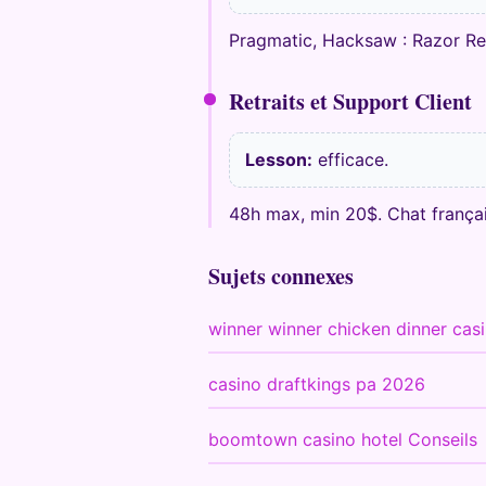
Pragmatic, Hacksaw : Razor Re
Retraits et Support Client
Lesson:
efficace.
48h max, min 20$. Chat françai
Sujets connexes
winner winner chicken dinner cas
casino draftkings pa 2026
boomtown casino hotel Conseils