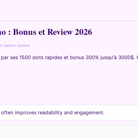
no : Bonus et Review 2026
ot casino review
par ses 1500 slots rapides et bonus 300% jusqu'à 3000$. Cet
 often improves readability and engagement.