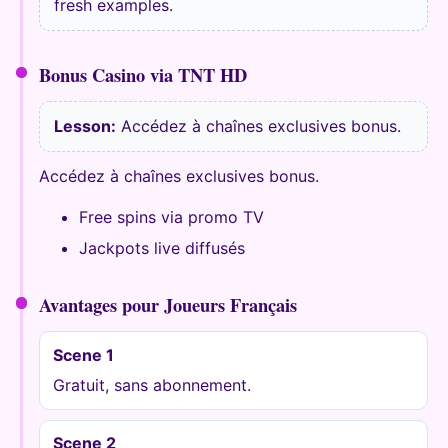
fresh examples.
Bonus Casino via TNT HD
Lesson:
Accédez à chaînes exclusives bonus.
Accédez à chaînes exclusives bonus.
Free spins via promo TV
Jackpots live diffusés
Avantages pour Joueurs Français
Scene 1
Gratuit, sans abonnement.
Scene 2