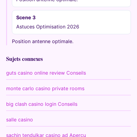
Scene 3
Astuces Optimisation 2026
Position antenne optimale.
Sujets connexes
guts casino online review Conseils
monte carlo casino private rooms
big clash casino login Conseils
salle casino
sachin tendulkar casino ad Aperçu