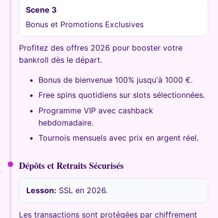
Scene 3
Bonus et Promotions Exclusives
Profitez des offres 2026 pour booster votre
bankroll dès le départ.
Bonus de bienvenue 100% jusqu'à 1000 €.
Free spins quotidiens sur slots sélectionnées.
Programme VIP avec cashback
hebdomadaire.
Tournois mensuels avec prix en argent réel.
Dépôts et Retraits Sécurisés
Lesson:
SSL en 2026.
Les transactions sont protégées par chiffrement