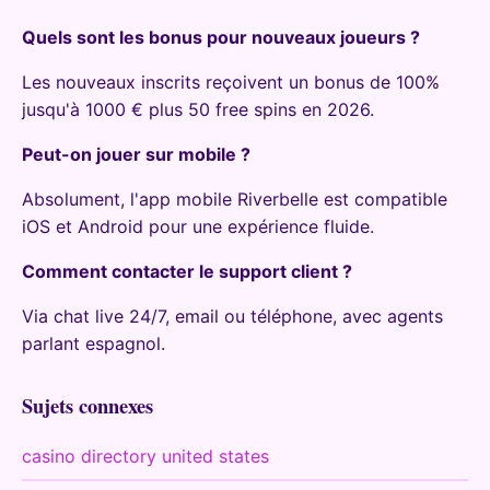
Quels sont les bonus pour nouveaux joueurs ?
Les nouveaux inscrits reçoivent un bonus de 100%
jusqu'à 1000 € plus 50 free spins en 2026.
Peut-on jouer sur mobile ?
Absolument, l'app mobile Riverbelle est compatible
iOS et Android pour une expérience fluide.
Comment contacter le support client ?
Via chat live 24/7, email ou téléphone, avec agents
parlant espagnol.
Sujets connexes
casino directory united states