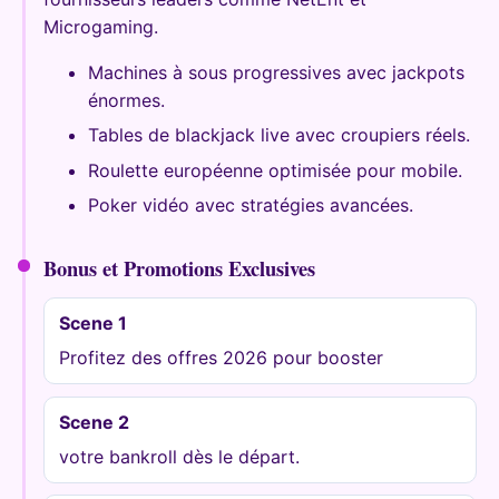
Microgaming.
Machines à sous progressives avec jackpots
énormes.
Tables de blackjack live avec croupiers réels.
Roulette européenne optimisée pour mobile.
Poker vidéo avec stratégies avancées.
Bonus et Promotions Exclusives
Scene 1
Profitez des offres 2026 pour booster
Scene 2
votre bankroll dès le départ.