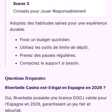
Scene 3
Conseils pour Jouer Responsablement
Adoptez des habitudes saines pour une expérience
durable.
Fixez un budget quotidien.
Utilisez les outils de limite de dépôt.
Prenez des pauses régulières.
Contactez le support si besoin.
Questions fréquentes
Riverbelle Casino est-il légal en Espagne en 2026 ?
Oui, Riverbelle possède une licence DGOJ valide pour
l'Espagne en 2026, garantissant un jeu fair et
sécurisé.