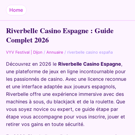
Home
Riverbelle Casino Espagne : Guide
Complet 2026
VYV Festival | Dijon
/
Annuaire
/
riverbelle casino españa
Découvrez en 2026 le
Riverbelle Casino Espagne
,
une plateforme de jeux en ligne incontournable pour
les passionnés de casino. Avec une licence reconnue
et une interface adaptée aux joueurs espagnols,
Riverbelle offre une expérience immersive avec des
machines à sous, du blackjack et de la roulette. Que
vous soyez novice ou expert, ce guide étape par
étape vous accompagne pour vous inscrire, jouer et
retirer vos gains en toute sécurité.