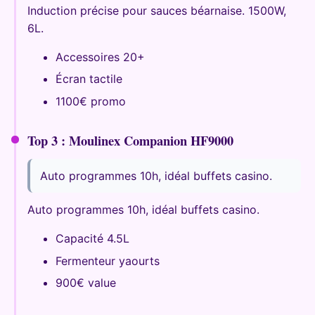
Induction précise pour sauces béarnaise. 1500W,
6L.
Accessoires 20+
Écran tactile
1100€ promo
Top 3 : Moulinex Companion HF9000
Auto programmes 10h, idéal buffets casino.
Auto programmes 10h, idéal buffets casino.
Capacité 4.5L
Fermenteur yaourts
900€ value