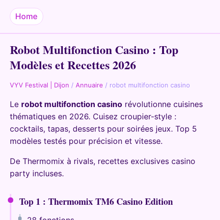
Home
Robot Multifonction Casino : Top
Modèles et Recettes 2026
VYV Festival | Dijon
/
Annuaire
/
robot multifonction casino
Le
robot multifonction casino
révolutionne cuisines
thématiques en 2026. Cuisez croupier-style :
cocktails, tapas, desserts pour soirées jeux. Top 5
modèles testés pour précision et vitesse.
De Thermomix à rivals, recettes exclusives casino
party incluses.
Top 1 : Thermomix TM6 Casino Edition
28 fonctions