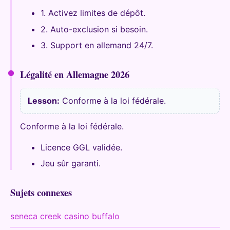
1. Activez limites de dépôt.
2. Auto-exclusion si besoin.
3. Support en allemand 24/7.
Légalité en Allemagne 2026
Lesson:
Conforme à la loi fédérale.
Conforme à la loi fédérale.
Licence GGL validée.
Jeu sûr garanti.
Sujets connexes
seneca creek casino buffalo