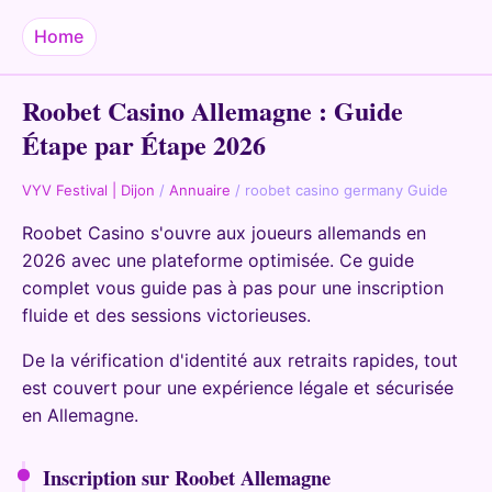
Home
Roobet Casino Allemagne : Guide
Étape par Étape 2026
VYV Festival | Dijon
/
Annuaire
/
roobet casino germany Guide
Roobet Casino s'ouvre aux joueurs allemands en
2026 avec une plateforme optimisée. Ce guide
complet vous guide pas à pas pour une inscription
fluide et des sessions victorieuses.
De la vérification d'identité aux retraits rapides, tout
est couvert pour une expérience légale et sécurisée
en Allemagne.
Inscription sur Roobet Allemagne