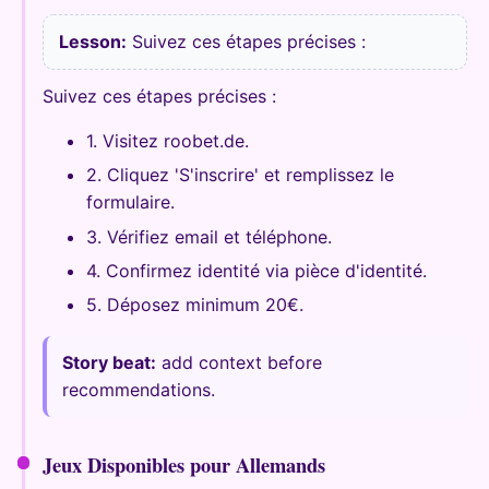
Lesson:
Suivez ces étapes précises :
Suivez ces étapes précises :
1. Visitez roobet.de.
2. Cliquez 'S'inscrire' et remplissez le
formulaire.
3. Vérifiez email et téléphone.
4. Confirmez identité via pièce d'identité.
5. Déposez minimum 20€.
Story beat:
add context before
recommendations.
Jeux Disponibles pour Allemands