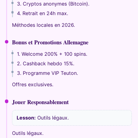
3. Cryptos anonymes (Bitcoin).
4. Retrait en 24h max.
Méthodes locales en 2026.
Bonus et Promotions Allemagne
1. Welcome 200% + 100 spins.
2. Cashback hebdo 15%.
3. Programme VIP Teuton.
Offres exclusives.
Jouer Responsablement
Lesson:
Outils légaux.
Outils légaux.