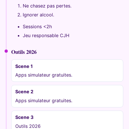
Ne chasez pas pertes.
Ignorer alcool.
Sessions <2h
Jeu responsable CJH
Outils 2026
Scene 1
Apps simulateur gratuites.
Scene 2
Apps simulateur gratuites.
Scene 3
Outils 2026