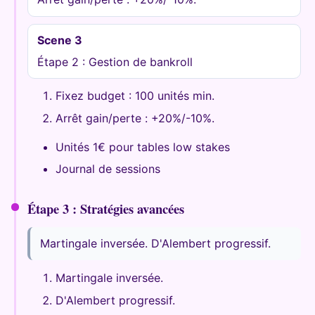
Scene 3
Étape 2 : Gestion de bankroll
Fixez budget : 100 unités min.
Arrêt gain/perte : +20%/-10%.
Unités 1€ pour tables low stakes
Journal de sessions
Étape 3 : Stratégies avancées
Martingale inversée. D'Alembert progressif.
Martingale inversée.
D'Alembert progressif.