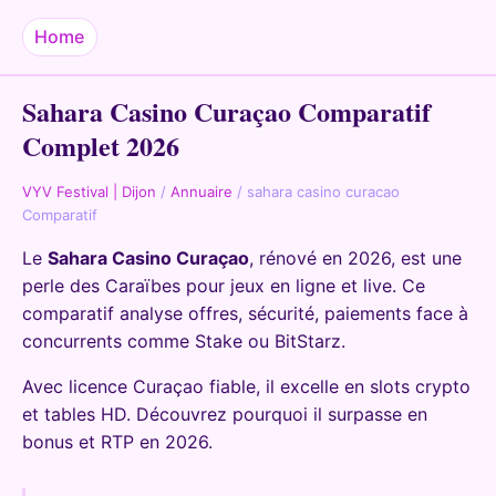
Home
Sahara Casino Curaçao Comparatif
Complet 2026
VYV Festival | Dijon
/
Annuaire
/
sahara casino curacao
Comparatif
Le
Sahara Casino Curaçao
, rénové en 2026, est une
perle des Caraïbes pour jeux en ligne et live. Ce
comparatif analyse offres, sécurité, paiements face à
concurrents comme Stake ou BitStarz.
Avec licence Curaçao fiable, il excelle en slots crypto
et tables HD. Découvrez pourquoi il surpasse en
bonus et RTP en 2026.