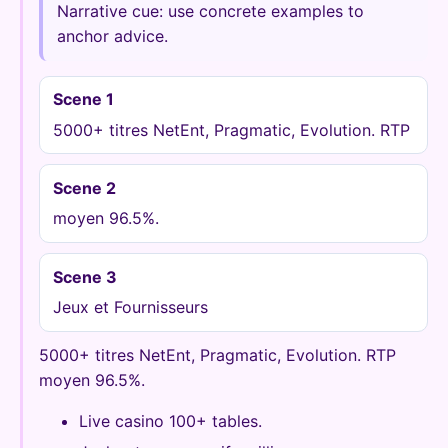
Narrative cue: use concrete examples to
anchor advice.
Scene 1
5000+ titres NetEnt, Pragmatic, Evolution. RTP
Scene 2
moyen 96.5%.
Scene 3
Jeux et Fournisseurs
5000+ titres NetEnt, Pragmatic, Evolution. RTP
moyen 96.5%.
Live casino 100+ tables.