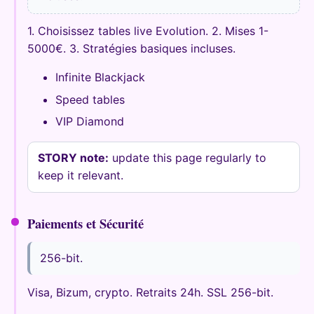
1. Choisissez tables live Evolution. 2. Mises 1-
5000€. 3. Stratégies basiques incluses.
Infinite Blackjack
Speed tables
VIP Diamond
STORY note:
update this page regularly to
keep it relevant.
Paiements et Sécurité
256-bit.
Visa, Bizum, crypto. Retraits 24h. SSL 256-bit.