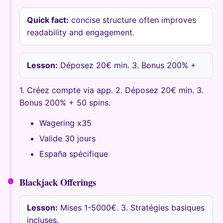
Quick fact:
concise structure often improves
readability and engagement.
Lesson:
Déposez 20€ min. 3. Bonus 200% +
1. Créez compte via app. 2. Déposez 20€ min. 3.
Bonus 200% + 50 spins.
Wagering x35
Valide 30 jours
España spécifique
Blackjack Offerings
Lesson:
Mises 1-5000€. 3. Stratégies basiques
incluses.