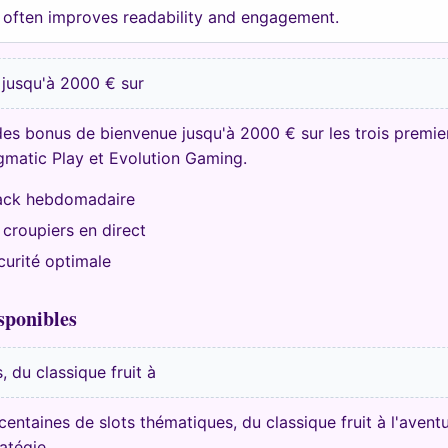
 often improves readability and engagement.
jusqu'à 2000 € sur
des bonus de bienvenue jusqu'à 2000 € sur les trois premie
agmatic Play et Evolution Gaming.
ack hebdomadaire
 croupiers en direct
urité optimale
sponibles
 du classique fruit à
entaines de slots thématiques, du classique fruit à l'aventu
atégie.