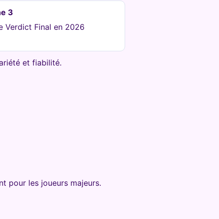
e 3
e Verdict Final en 2026
iété et fiabilité.
ent pour les joueurs majeurs.