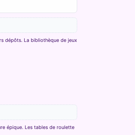
rs dépôts. La bibliothèque de jeux
re épique. Les tables de roulette