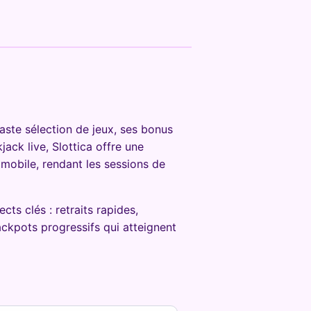
aste sélection de jeux, ses bonus
ack live, Slottica offre une
 mobile, rendant les sessions de
ts clés : retraits rapides,
jackpots progressifs qui atteignent