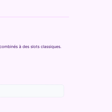
 combinés à des slots classiques.