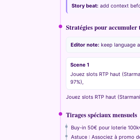
Story beat:
add context bef
Stratégies pour accumuler t
Editor note:
keep language an
Scene 1
Jouez slots RTP haut (Starma
97%),
Jouez slots RTP haut (Starmania
Tirages spéciaux mensuels
Buy-in 50€ pour loterie 100k
Astuce : Associez à promo d