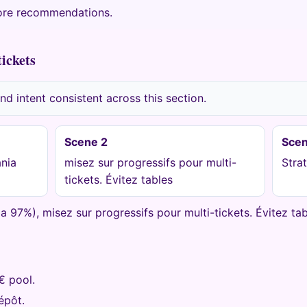
ore recommendations.
ickets
d intent consistent across this section.
Scene 2
Scen
nia
misez sur progressifs pour multi-
Stra
tickets. Évitez tables
 97%), misez sur progressifs pour multi-tickets. Évitez tab
€ pool.
épôt.