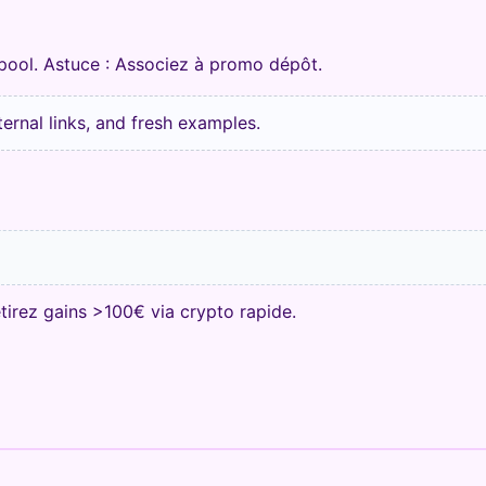
pool. Astuce : Associez à promo dépôt.
nternal links, and fresh examples.
etirez gains >100€ via crypto rapide.