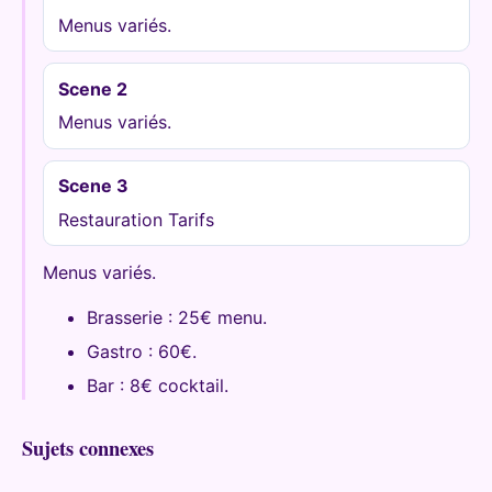
Menus variés.
Scene 2
Menus variés.
Scene 3
Restauration Tarifs
Menus variés.
Brasserie : 25€ menu.
Gastro : 60€.
Bar : 8€ cocktail.
Sujets connexes