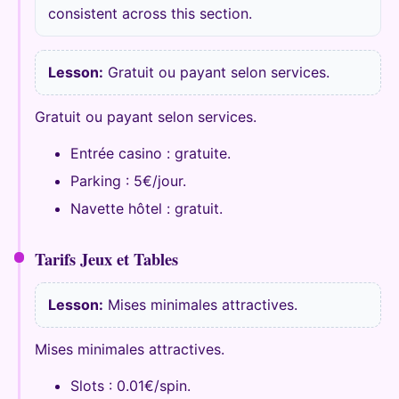
consistent across this section.
Lesson:
Gratuit ou payant selon services.
Gratuit ou payant selon services.
Entrée casino : gratuite.
Parking : 5€/jour.
Navette hôtel : gratuit.
Tarifs Jeux et Tables
Lesson:
Mises minimales attractives.
Mises minimales attractives.
Slots : 0.01€/spin.