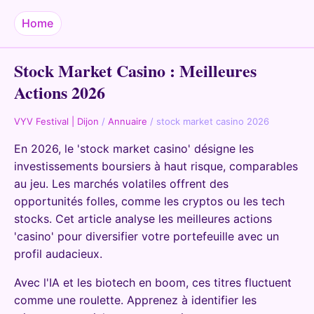
Home
Stock Market Casino : Meilleures
Actions 2026
VYV Festival | Dijon
/
Annuaire
/
stock market casino 2026
En 2026, le 'stock market casino' désigne les
investissements boursiers à haut risque, comparables
au jeu. Les marchés volatiles offrent des
opportunités folles, comme les cryptos ou les tech
stocks. Cet article analyse les meilleures actions
'casino' pour diversifier votre portefeuille avec un
profil audacieux.
Avec l'IA et les biotech en boom, ces titres fluctuent
comme une roulette. Apprenez à identifier les