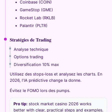
Coinbase (COIN)
GameStop (GME)
Rocket Lab (RKLB)
Palantir (PLTR)
Stratégies de Trading
Analyse technique
Options trading
Diversification 10% max
Utilisez des stops-loss et analysez les charts. En
2026, l'IA prédictive change la donne.
Évitez le FOMO lors des pumps.
Pro tip:
stock market casino 2026 works
better with clear, practical steps and examples.