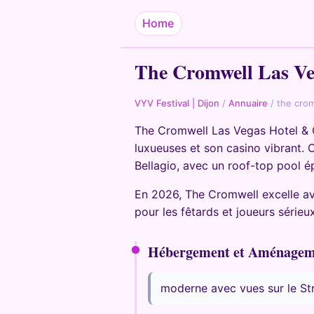
Home
The Cromwell Las Ve
VYV Festival | Dijon
/
Annuaire
/
the crom
The Cromwell Las Vegas Hotel & C
luxueuses et son casino vibrant.
Bellagio, avec un roof-top pool é
En 2026, The Cromwell excelle ave
pour les fêtards et joueurs sérieu
Hébergement et Aménagem
moderne avec vues sur le Str