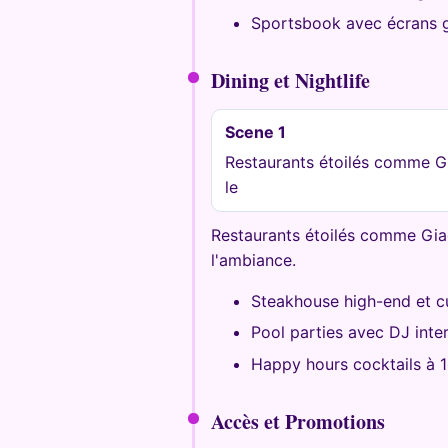
Sportsbook avec écrans g
Dining et Nightlife
Scene 1
Restaurants étoilés comme G
le
Restaurants étoilés comme Giada
l'ambiance.
Steakhouse high-end et cui
Pool parties avec DJ inte
Happy hours cocktails à 1
Accès et Promotions