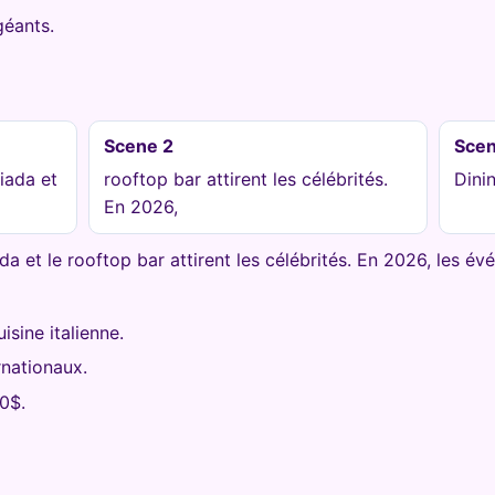
éants.
Scene 2
Scen
iada et
rooftop bar attirent les célébrités.
Dinin
En 2026,
 et le rooftop bar attirent les célébrités. En 2026, les é
sine italienne.
rnationaux.
0$.