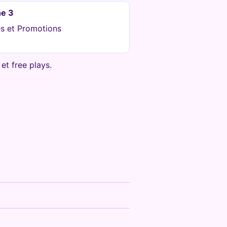
e 3
s et Promotions
et free plays.