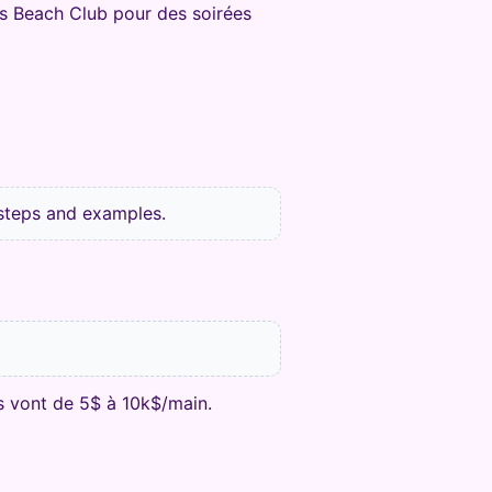
's Beach Club pour des soirées
 steps and examples.
es vont de 5$ à 10k$/main.