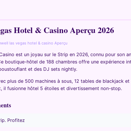
gas Hotel & Casino Aperçu 2026
well las vegas hotel & casino Aperçu
asino est un joyau sur le Strip en 2026, connu pour son a
 Ce boutique-hôtel de 188 chambres offre une expérience i
poustouflant et des DJ sets nightly.
c plus de 500 machines à sous, 12 tables de blackjack et 
x, il fusionne hôtel 5 étoiles et divertissement non-stop.
ents
ip. Profitez