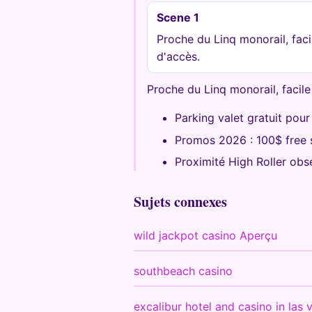
Scene 1
Proche du Linq monorail, faci
d'accès.
Proche du Linq monorail, facil
Parking valet gratuit pour
Promos 2026 : 100$ free s
Proximité High Roller obs
Sujets connexes
wild jackpot casino Aperçu
southbeach casino
excalibur hotel and casino in las 