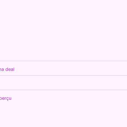
ma deal
perçu