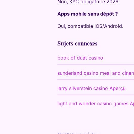
Non, KYC obligatoire 2026.
Apps mobile sans dépôt ?
Oui, compatible iOS/Android.
Sujets connexes
book of duat casino
sunderland casino meal and cine
larry silverstein casino Aperçu
light and wonder casino games A