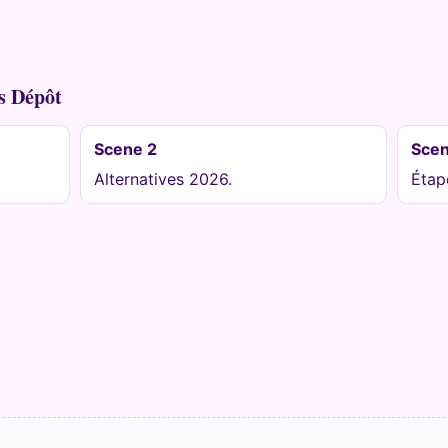
ns Dépôt
Scene 2
Scen
Alternatives 2026.
Étap