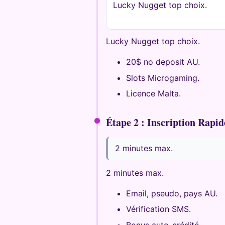
Lucky Nugget top choix.
Lucky Nugget top choix.
20$ no deposit AU.
Slots Microgaming.
Licence Malta.
Étape 2 : Inscription Rapid
2 minutes max.
2 minutes max.
Email, pseudo, pays AU.
Vérification SMS.
Bonus auto-crédité.