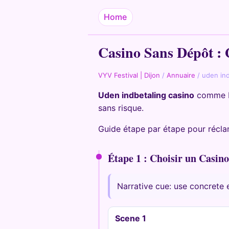
Home
Casino Sans Dépôt :
VYV Festival | Dijon
/
Annuaire
/
uden ind
Uden indbetaling casino
comme Lu
sans risque.
Guide étape par étape pour réclam
Étape 1 : Choisir un Casin
Narrative cue: use concrete
Scene 1