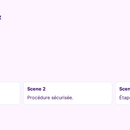
g
Scene 2
Scen
Procédure sécurisée.
Étap