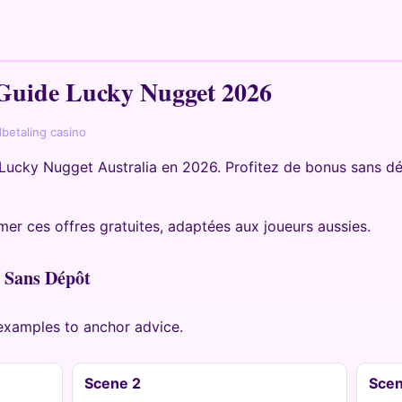
 Guide Lucky Nugget 2026
betaling casino
cky Nugget Australia en 2026. Profitez de bonus sans dépô
er ces offres gratuites, adaptées aux joueurs aussies.
o Sans Dépôt
 examples to anchor advice.
Scene 2
Scen