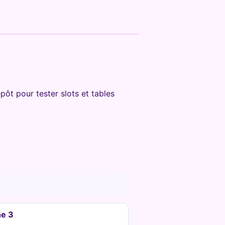
t pour tester slots et tables
e 3