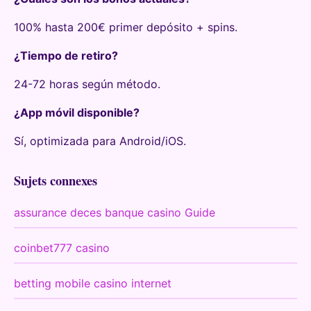
100% hasta 200€ primer depósito + spins.
¿Tiempo de retiro?
24-72 horas según método.
¿App móvil disponible?
Sí, optimizada para Android/iOS.
Sujets connexes
assurance deces banque casino Guide
coinbet777 casino
betting mobile casino internet