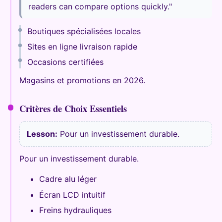
readers can compare options quickly."
Boutiques spécialisées locales
Sites en ligne livraison rapide
Occasions certifiées
Magasins et promotions en 2026.
Critères de Choix Essentiels
Lesson:
Pour un investissement durable.
Pour un investissement durable.
Cadre alu léger
Écran LCD intuitif
Freins hydrauliques