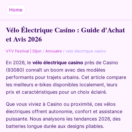
Home
Vélo Électrique Casino : Guide d'Achat
et Avis 2026
VYV Festival | Dijon
/
Annuaire
/
velo électrique casino
En 2026, le
vélo électrique casino
près de Casino
(93080) connaît un boom avec des modèles
performants pour trajets urbains. Cet article compare
les meilleurs e-bikes disponibles localement, leurs
prix et caractéristiques pour un choix éclairé.
Que vous viviez à Casino ou proximité, ces vélos
électriques offrent autonomie, confort et assistance
puissante. Nous analysons les tendances 2026, des
batteries longue durée aux designs pliables.