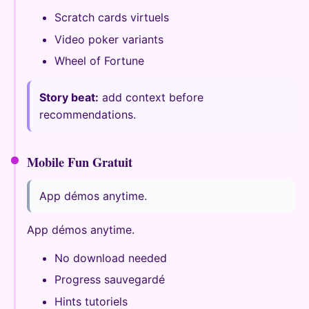
Scratch cards virtuels
Video poker variants
Wheel of Fortune
Story beat:
add context before
recommendations.
Mobile Fun Gratuit
App démos anytime.
App démos anytime.
No download needed
Progress sauvegardé
Hints tutoriels