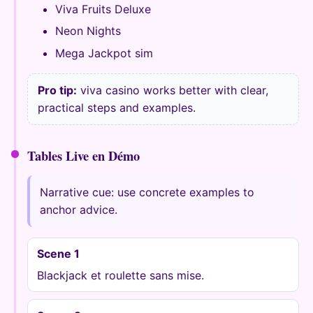
Viva Fruits Deluxe
Neon Nights
Mega Jackpot sim
Pro tip:
viva casino works better with clear,
practical steps and examples.
Tables Live en Démo
Narrative cue: use concrete examples to
anchor advice.
Scene 1
Blackjack et roulette sans mise.