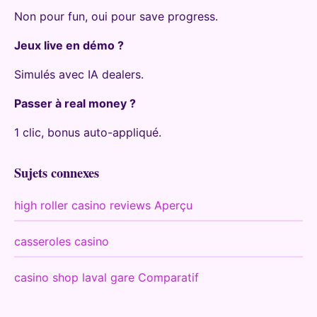
Non pour fun, oui pour save progress.
Jeux live en démo ?
Simulés avec IA dealers.
Passer à real money ?
1 clic, bonus auto-appliqué.
Sujets connexes
high roller casino reviews Aperçu
casseroles casino
casino shop laval gare Comparatif