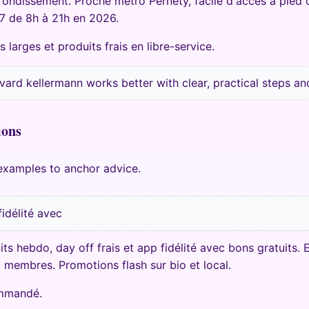
rondissement. Proche métro Pernety, facile d'accès à pied o
/7 de 8h à 21h en 2026.
larges et produits frais en libre-service.
vard kellermann works better with clear, practical steps a
ions
 examples to anchor advice.
fidélité avec
uits hebdo, day off frais et app fidélité avec bons gratuits
x membres. Promotions flash sur bio et local.
ommandé.