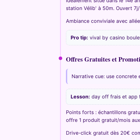
Idéalement situé dans le 14e ar
station Vélib' à 50m. Ouvert 7j
Ambiance conviviale avec allées 
Pro tip:
vival by casino boule
Offres Gratuites et Promot
Narrative cue: use concrete
Lesson:
day off frais et app 
Points forts : échantillons grat
offre 1 produit gratuit/mois au
Drive-click gratuit dès 20€ c