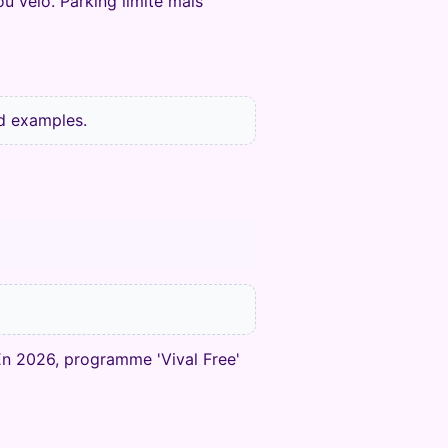
u vélo. Parking limité mais
nd examples.
. En 2026, programme 'Vival Free'