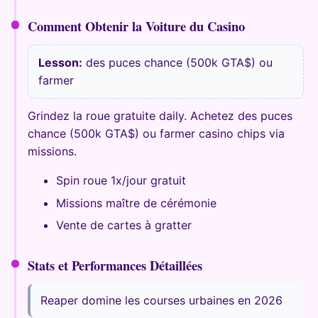
Comment Obtenir la Voiture du Casino
Lesson:
des puces chance (500k GTA$) ou
farmer
Grindez la roue gratuite daily. Achetez des puces
chance (500k GTA$) ou farmer casino chips via
missions.
Spin roue 1x/jour gratuit
Missions maître de cérémonie
Vente de cartes à gratter
Stats et Performances Détaillées
Reaper domine les courses urbaines en 2026