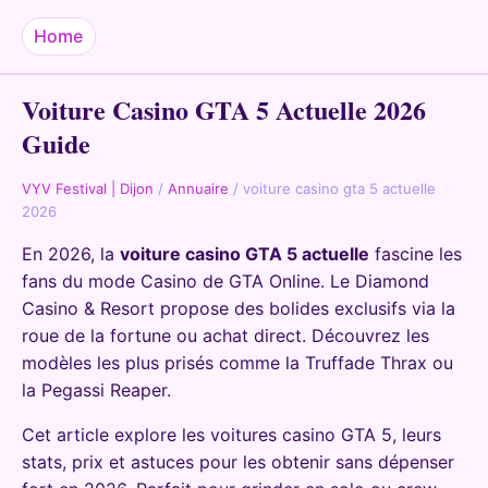
Home
Voiture Casino GTA 5 Actuelle 2026
Guide
VYV Festival | Dijon
/
Annuaire
/
voiture casino gta 5 actuelle
2026
En 2026, la
voiture casino GTA 5 actuelle
fascine les
fans du mode Casino de GTA Online. Le Diamond
Casino & Resort propose des bolides exclusifs via la
roue de la fortune ou achat direct. Découvrez les
modèles les plus prisés comme la Truffade Thrax ou
la Pegassi Reaper.
Cet article explore les voitures casino GTA 5, leurs
stats, prix et astuces pour les obtenir sans dépenser