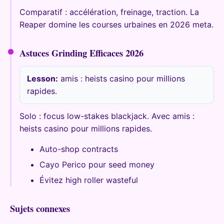
Comparatif : accélération, freinage, traction. La
Reaper domine les courses urbaines en 2026 meta.
Astuces Grinding Efficaces 2026
Lesson:
amis : heists casino pour millions
rapides.
Solo : focus low-stakes blackjack. Avec amis :
heists casino pour millions rapides.
Auto-shop contracts
Cayo Perico pour seed money
Évitez high roller wasteful
Sujets connexes