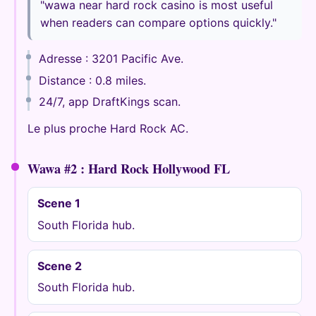
"wawa near hard rock casino is most useful
when readers can compare options quickly."
Adresse : 3201 Pacific Ave.
Distance : 0.8 miles.
24/7, app DraftKings scan.
Le plus proche Hard Rock AC.
Wawa #2 : Hard Rock Hollywood FL
Scene 1
South Florida hub.
Scene 2
South Florida hub.