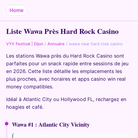
Home
Liste Wawa Près Hard Rock Casino
VYV Festival | Dijon
/
Annuaire
/
wawa near hard rock casino
Les stations Wawa près du Hard Rock Casino sont
parfaites pour un snack rapide entre sessions de jeu
en 2026. Cette liste détaille les emplacements les
plus proches, avec horaires et apps casino win real
money compatibles.
Idéal à Atlantic City ou Hollywood FL, rechargez en
hoagies et café.
Wawa #1 : Atlantic City Vicinity