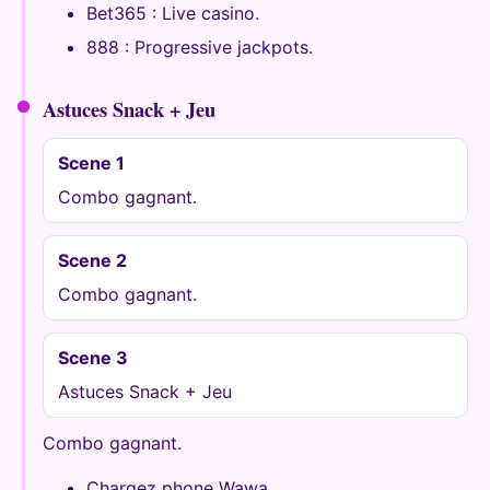
Bet365 : Live casino.
888 : Progressive jackpots.
Astuces Snack + Jeu
Scene 1
Combo gagnant.
Scene 2
Combo gagnant.
Scene 3
Astuces Snack + Jeu
Combo gagnant.
Chargez phone Wawa.