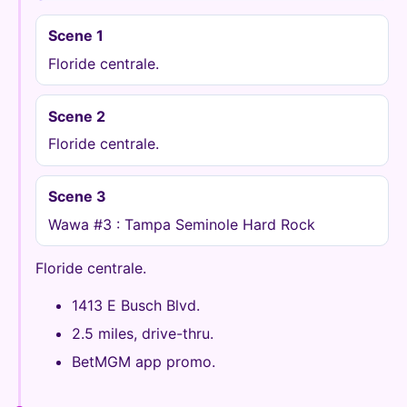
Scene 1
Floride centrale.
Scene 2
Floride centrale.
Scene 3
Wawa #3 : Tampa Seminole Hard Rock
Floride centrale.
1413 E Busch Blvd.
2.5 miles, drive-thru.
BetMGM app promo.