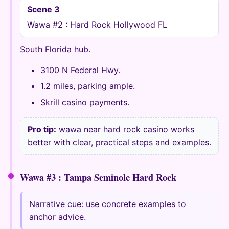
Scene 3
Wawa #2 : Hard Rock Hollywood FL
South Florida hub.
3100 N Federal Hwy.
1.2 miles, parking ample.
Skrill casino payments.
Pro tip:
wawa near hard rock casino works
better with clear, practical steps and examples.
Wawa #3 : Tampa Seminole Hard Rock
Narrative cue: use concrete examples to
anchor advice.