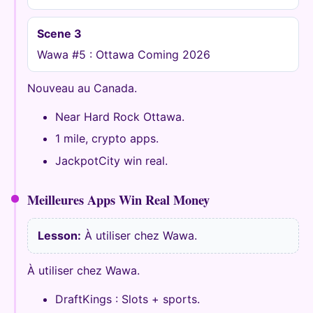
Scene 3
Wawa #5 : Ottawa Coming 2026
Nouveau au Canada.
Near Hard Rock Ottawa.
1 mile, crypto apps.
JackpotCity win real.
Meilleures Apps Win Real Money
Lesson:
À utiliser chez Wawa.
À utiliser chez Wawa.
DraftKings : Slots + sports.