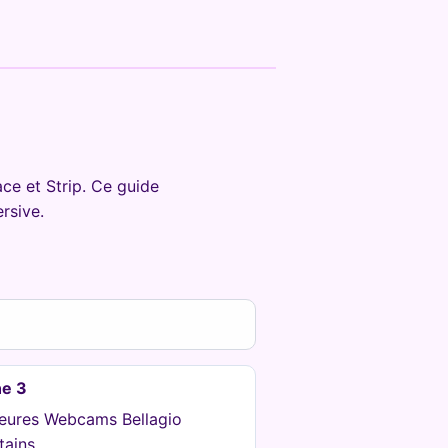
ce et Strip. Ce guide
rsive.
e 3
leures Webcams Bellagio
tains