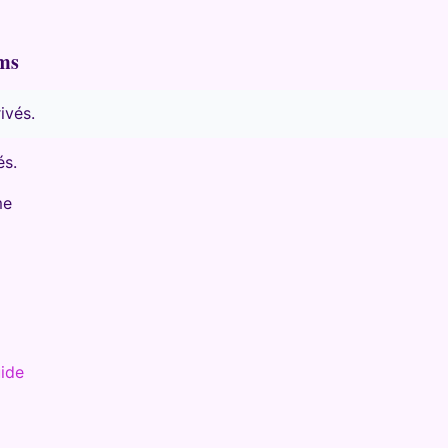
ams
ivés.
és.
me
uide