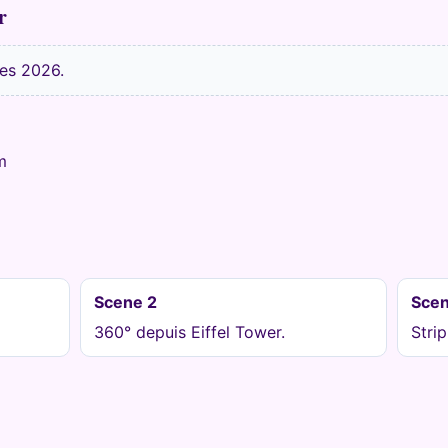
r
es 2026.
m
Scene 2
Scen
360° depuis Eiffel Tower.
Stri