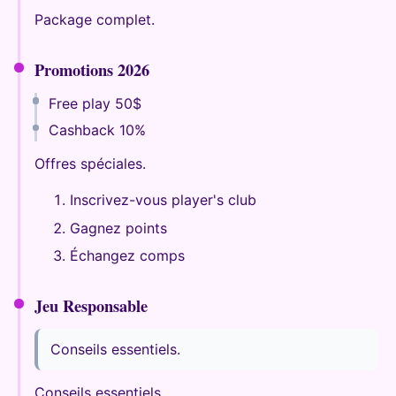
Package complet.
Promotions 2026
Free play 50$
Cashback 10%
Offres spéciales.
Inscrivez-vous player's club
Gagnez points
Échangez comps
Jeu Responsable
Conseils essentiels.
Conseils essentiels.