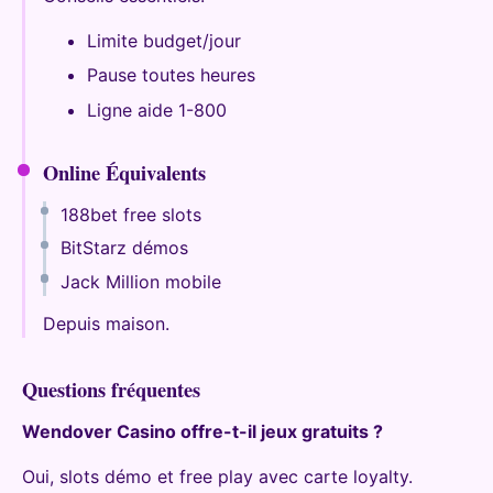
Limite budget/jour
Pause toutes heures
Ligne aide 1-800
Online Équivalents
188bet free slots
BitStarz démos
Jack Million mobile
Depuis maison.
Questions fréquentes
Wendover Casino offre-t-il jeux gratuits ?
Oui, slots démo et free play avec carte loyalty.